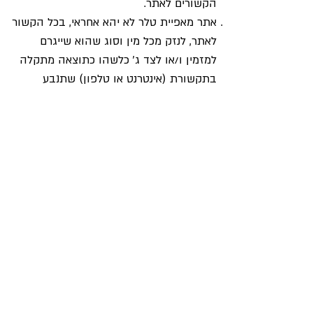
הקשורים לאתר.
אתר מאפיית טלר לא יהא אחראי, בכל הקשור
לאתר, לנזק מכל מין וסוג שהוא שייגרם
למזמין ו/או לצד ג' כלשהו כתוצאה מתקלה
בתקשורת (אינטרנט או טלפון) שתנבע
ממעשה ו/או ממחדל ו/או מרשלנות של ספקי
אינטרנט ו/או ספקי תקשורת טלפונית באשר
הם.
אתר מאפיית טלר לא יהא אחראי לנזק מכל
סוג שהוא שייגרם, במישרין או בעקיפין, ללקוח
ו/או לצד ג' כלשהו, בכל הקשור למוצרים
שיירכשו במאפיית טלר ואשר צד ג' שהינו
היצרן ו/או היבואן שלהם סיפק אותם לרשת
חנויות מאפיית טלר, והכל בכפוף לאחריות
החלה על פי כל דין.
בנוסף יובהר, על אף שבאתר זה מופיע מידע
פרסומי וכן קישוריות לאתרים נוספים, אין אתר